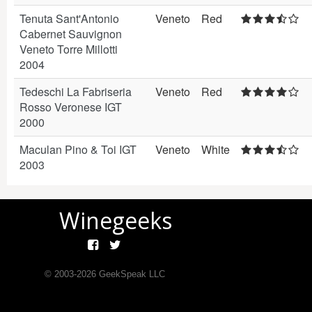
Tenuta Sant'Antonio
Veneto
Red
Cabernet Sauvignon
Veneto Torre Millotti
2004
Tedeschi La Fabriseria
Veneto
Red
Rosso Veronese IGT
2000
Maculan Pino & Toi IGT
Veneto
White
2003
Winegeeks
© 2003-
2026
GeekSpeak LLC