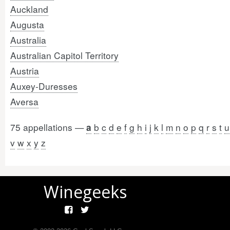
Auckland
Augusta
Australia
Australian Capitol Territory
Austria
Auxey-Duresses
Aversa
75 appellations —
b
c
d
e
f
g
h
i
j
k
l
m
n
o
p
q
r
s
t
u
a
v
w
x
y
z
Winegeeks