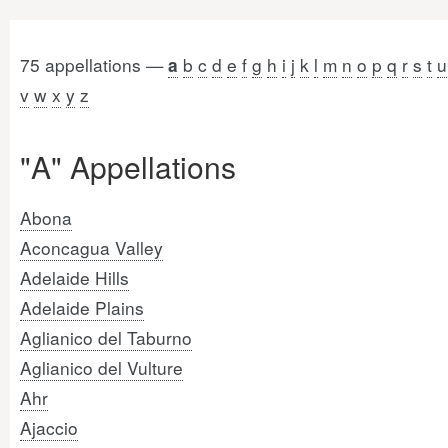
75 appellations —
b
c
d
e
f
g
h
i
j
k
l
m
n
o
p
q
r
s
t
u
a
v
w
x
y
z
"A" Appellations
Abona
Aconcagua Valley
Adelaide Hills
Adelaide Plains
Aglianico del Taburno
Aglianico del Vulture
Ahr
Ajaccio