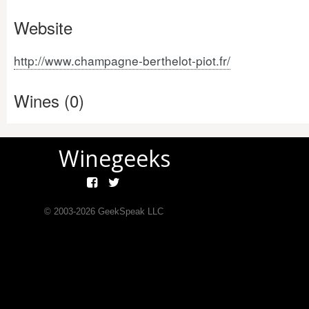
Website
http://www.champagne-berthelot-piot.fr/
Wines (0)
Winegeeks
© 2003-
2026
GeekSpeak LLC