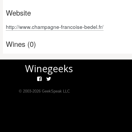
Website
http://www.champagne-francoise-bedel.fr/
Wines (0)
Winegeeks
© 2003-
2026
GeekSpeak LLC