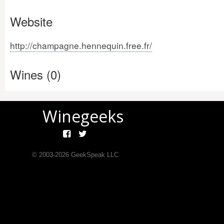
Website
http://champagne.hennequin.free.fr/
Wines (0)
Winegeeks
© 2003-
2026
GeekSpeak LLC