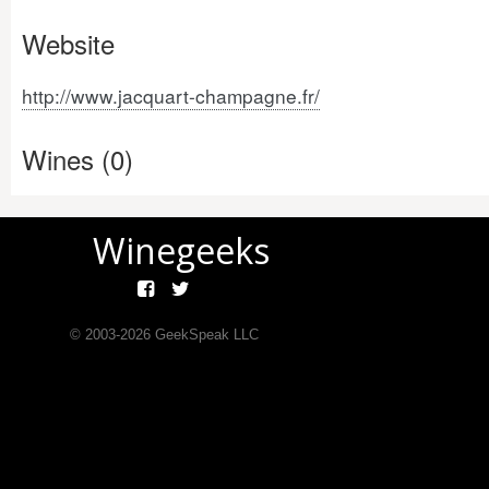
Website
http://www.jacquart-champagne.fr/
Wines (0)
Winegeeks
© 2003-
2026
GeekSpeak LLC