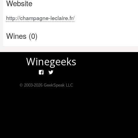
Website
http://champagne-leclaire.fr/
Wines (0)
Winegeeks
© 2003-
2026
GeekSpeak LLC