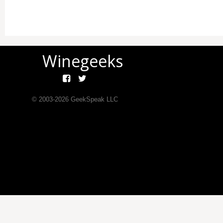
Winegeeks
© 2003-
2026
GeekSpeak LLC