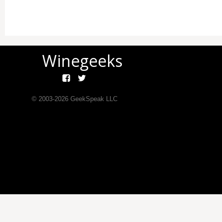
Winegeeks
© 2003-
2026
GeekSpeak LLC