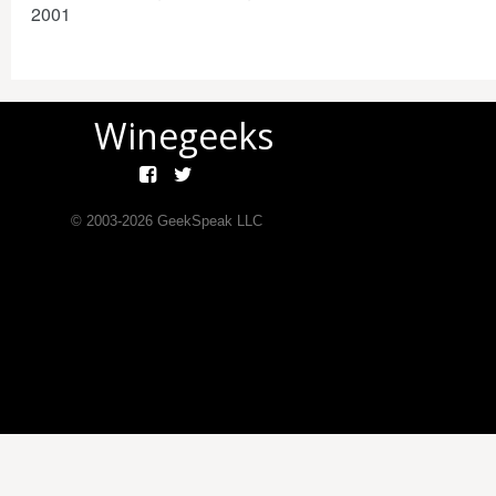
2001
Winegeeks
© 2003-
2026
GeekSpeak LLC