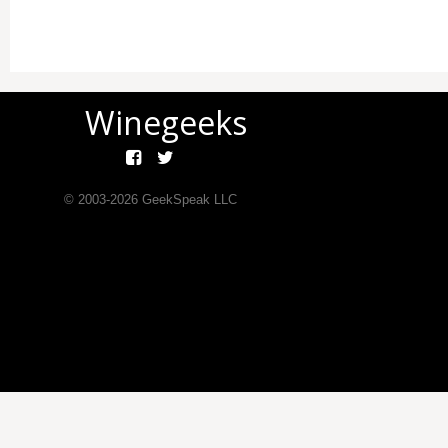
Winegeeks
© 2003-
2026
GeekSpeak LLC