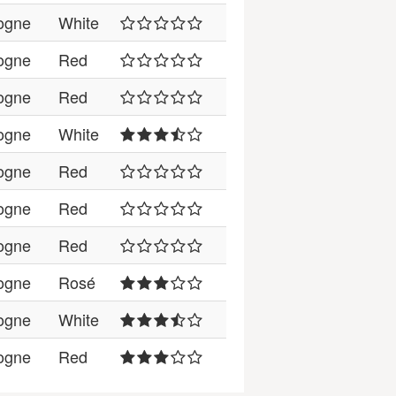
ogne
White
ogne
Red
ogne
Red
ogne
White
ogne
Red
ogne
Red
ogne
Red
ogne
Rosé
ogne
White
ogne
Red