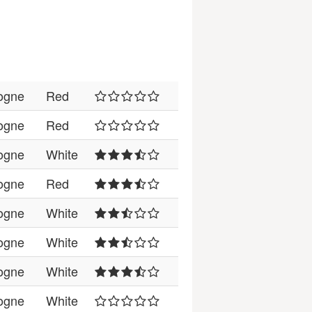
ogne
Red
ogne
Red
ogne
White
ogne
Red
ogne
White
ogne
White
ogne
White
ogne
White