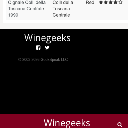
Cignale Colli della
Colli della
Red
Toscana Centrale
Toscana
1999
Centrale
Winegeeks
© 2003-
2026
GeekSpeak LLC
Winegeeks