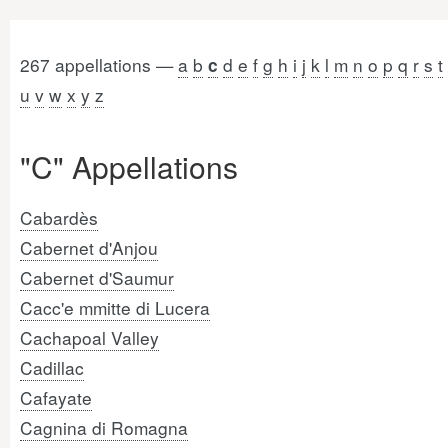
267 appellations —
a
b
d
e
f
g
h
i
j
k
l
m
n
o
p
q
r
s
t
c
u
v
w
x
y
z
"C" Appellations
Cabardès
Cabernet d'Anjou
Cabernet d'Saumur
Cacc'e mmitte di Lucera
Cachapoal Valley
Cadillac
Cafayate
Cagnina di Romagna