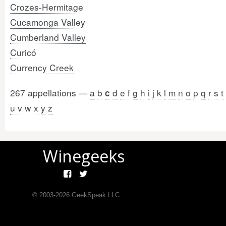
Crozes-Hermitage
Cucamonga Valley
Cumberland Valley
Curicó
Currency Creek
267 appellations —
a
b
d
e
f
g
h
i
j
k
l
m
n
o
p
q
r
s
t
c
u
v
w
x
y
z
Winegeeks
© 2003-
2026
GeekSpeak LLC