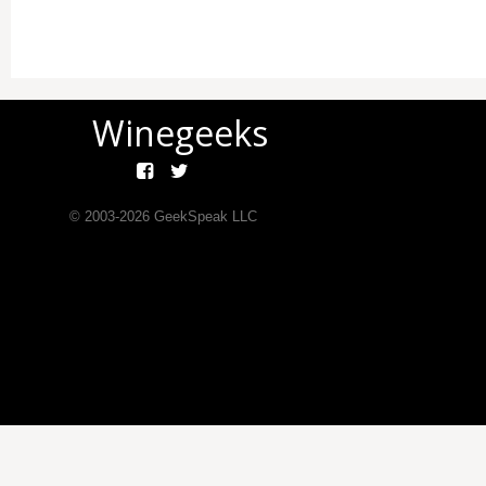
Winegeeks
© 2003-
2026
GeekSpeak LLC