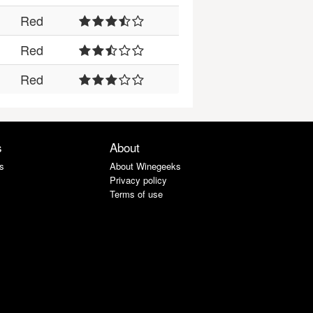
Red
Red
Red
s
About
s
About Winegeeks
Privacy policy
Terms of use