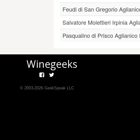
Feudi di San Gregorio Aglianic
Salvatore Molettieri Irpinia A
Pasqualino di Prisco Aglianico 
Winegeeks
© 2003-
2026
GeekSpeak LLC