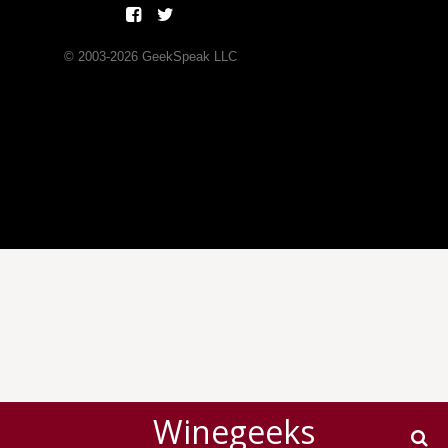
© 2003-
2026
GeekSpeak LLC
Winegeeks