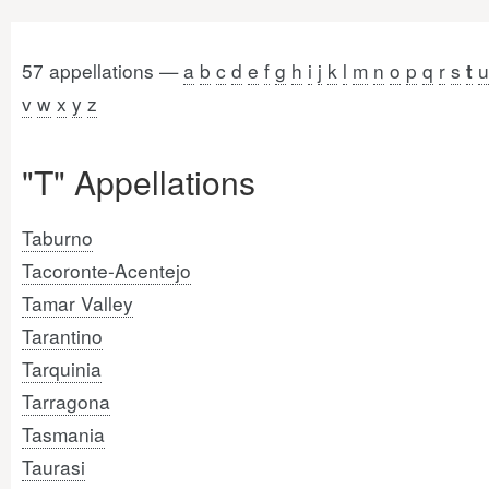
57 appellations —
a
b
c
d
e
f
g
h
i
j
k
l
m
n
o
p
q
r
s
u
t
v
w
x
y
z
"T" Appellations
Taburno
Tacoronte-Acentejo
Tamar Valley
Tarantino
Tarquinia
Tarragona
Tasmania
Taurasi