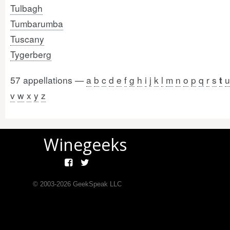
Tulbagh
Tumbarumba
Tuscany
Tygerberg
57 appellations —
a
b
c
d
e
f
g
h
i
j
k
l
m
n
o
p
q
r
s
u
t
v
w
x
y
z
Winegeeks
© 2003-
2026
GeekSpeak LLC