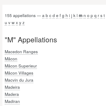
155 appellations —
a
b
c
d
e
f
g
h
i
j
k
l
n
o
p
q
r
s
t
m
u
v
w
x
y
z
"M" Appellations
Macedon Ranges
Mâcon
Mâcon Superieur
Mâcon Villages
Macvin du Jura
Madeira
Madera
Madiran