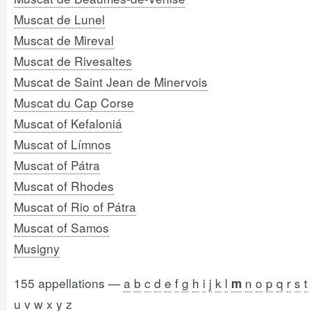
Muscat de Lunel
Muscat de Mireval
Muscat de Rivesaltes
Muscat de Saint Jean de Minervois
Muscat du Cap Corse
Muscat of Kefaloniá
Muscat of Límnos
Muscat of Pátra
Muscat of Rhodes
Muscat of Rio of Pátra
Muscat of Samos
Musigny
155 appellations —
a
b
c
d
e
f
g
h
i
j
k
l
n
o
p
q
r
s
t
m
u
v
w
x
y
z