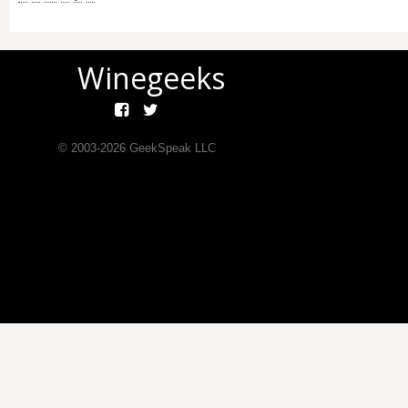
Winegeeks
© 2003-
2026
GeekSpeak LLC