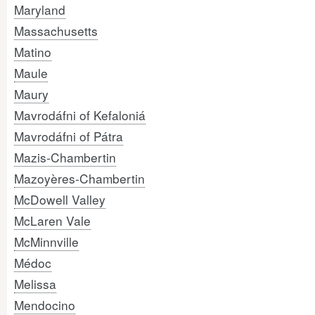
Maryland
Massachusetts
Matino
Maule
Maury
Mavrodáfni of Kefaloniá
Mavrodáfni of Pátra
Mazis-Chambertin
Mazoyères-Chambertin
McDowell Valley
McLaren Vale
McMinnville
Médoc
Melissa
Mendocino